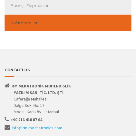
Basınçlı Ekipmanlar
Raf Kontrolleri
CONTACT US
RM MEKATRONİK MÜHENDİSLİK
YAZILIM SAN. TİC. LTD. ŞTİ.
Caferağa Mahallesi
Dalga Sok. No: 17
Moda - Kadıköy - İstanbul
+90 216 418 87 64
info@rm-mechatronics.com