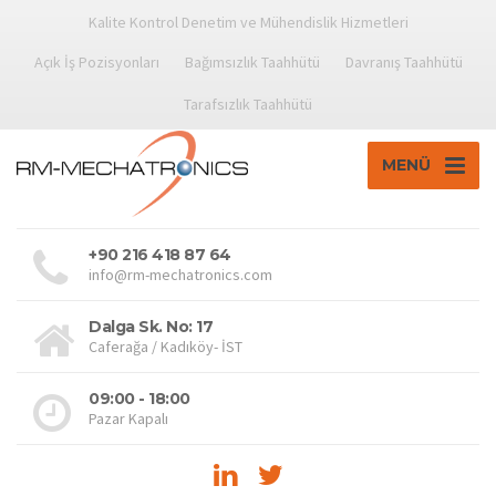
Kalite Kontrol Denetim ve Mühendislik Hizmetleri
Açık İş Pozisyonları
Bağımsızlık Taahhütü
Davranış Taahhütü
Tarafsızlık Taahhütü
MENÜ
+90 216 418 87 64
info@rm-mechatronics.com
Dalga Sk. No: 17
Caferağa / Kadıköy- İST
09:00 - 18:00
Pazar Kapalı