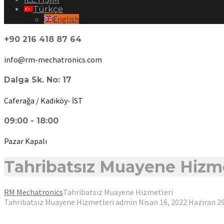
Türkçe
English
+90 216 418 87 64
info@rm-mechatronics.com
Dalga Sk. No: 17
Caferağa / Kadıköy- İST
09:00 - 18:00
Pazar Kapalı
Tahribatsız Muayene Hizme
RM Mechatronics
Tahribatsız Muayene Hizmetleri
Tahribatsız Muayene Hizmetleri
admin
Nisan 16, 2022
Haziran 29