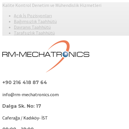
Kalite Kontrol Denetim ve Mühendislik Hizmetleri
Açık İş Pozisyonları
Bağımsızlık Taahhütü
Davranış Taahhütü
Tarafsızlık Taahhütü
+90 216 418 87 64
info@rm-mechatronics.com
Dalga Sk. No: 17
Caferağa / Kadıköy- İST