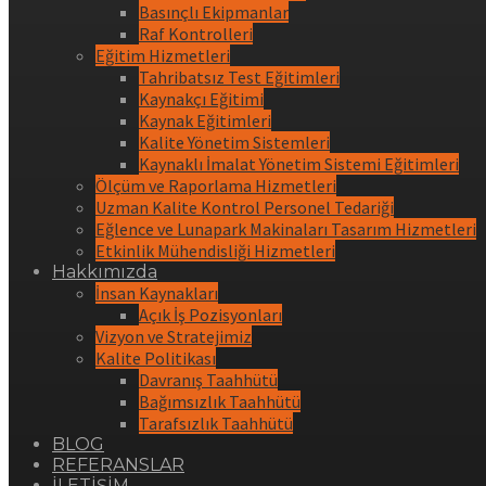
Basınçlı Ekipmanlar
Raf Kontrolleri
Eğitim Hizmetleri
Tahribatsız Test Eğitimleri
Kaynakçı Eğitimi
Kaynak Eğitimleri
Kalite Yönetim Sistemleri
Kaynaklı İmalat Yönetim Sistemi Eğitimleri
Ölçüm ve Raporlama Hizmetleri
Uzman Kalite Kontrol Personel Tedariği
Eğlence ve Lunapark Makinaları Tasarım Hizmetleri
Etkinlik Mühendisliği Hizmetleri
Hakkımızda
İnsan Kaynakları
Açık İş Pozisyonları
Vizyon ve Stratejimiz
Kalite Politikası
Davranış Taahhütü
Bağımsızlık Taahhütü
Tarafsızlık Taahhütü
BLOG
REFERANSLAR
İLETİŞİM