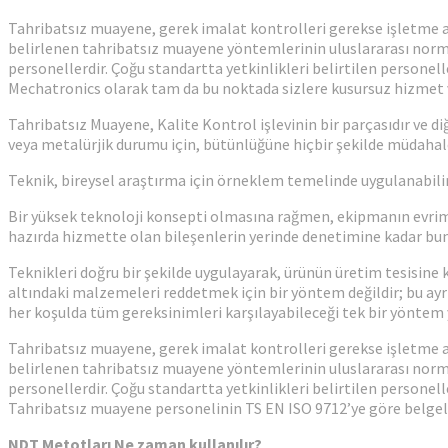
Tahribatsız muayene, gerek imalat kontrolleri gerekse işletme a
belirlenen tahribatsız muayene yöntemlerinin uluslararası norm
personellerdir. Çoğu standartta yetkinlikleri belirtilen personel
Mechatronics olarak tam da bu noktada sizlere kusursuz hizmet 
Tahribatsız Muayene, Kalite Kontrol işlevinin bir parçasıdır ve 
veya metalürjik durumu için, bütünlüğüne hiçbir şekilde müdaha
Teknik, bireysel araştırma için örneklem temelinde uygulanabilir
Bir yüksek teknoloji konsepti olmasına rağmen, ekipmanın evrim
hazırda hizmette olan bileşenlerin yerinde denetimine kadar bun
Teknikleri doğru bir şekilde uygulayarak, ürünün üretim tesisine 
altındaki malzemeleri reddetmek için bir yöntem değildir; bu ayrıca
her koşulda tüm gereksinimleri karşılayabileceği tek bir yöntem 
Tahribatsız muayene, gerek imalat kontrolleri gerekse işletme aş
belirlenen tahribatsız muayene yöntemlerinin uluslararası norm
personellerdir. Çoğu standartta yetkinlikleri belirtilen personell
Tahribatsız muayene personelinin TS EN ISO 9712’ye göre belgel
NDT
Metotları Ne zaman kullanılır?