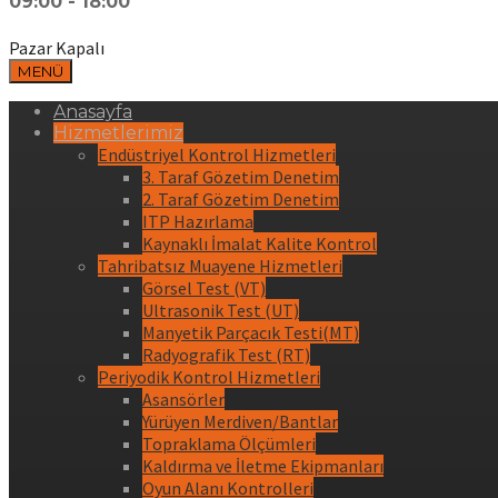
09:00 - 18:00
Pazar Kapalı
MENÜ
Anasayfa
Hizmetlerimiz
Endüstriyel Kontrol Hizmetleri
3. Taraf Gözetim Denetim
2. Taraf Gözetim Denetim
ITP Hazırlama
Kaynaklı İmalat Kalite Kontrol
Tahribatsız Muayene Hizmetleri
Görsel Test (VT)
Ultrasonik Test (UT)
Manyetik Parçacık Testi(MT)
Radyografik Test (RT)
Periyodik Kontrol Hizmetleri
Asansörler
Yürüyen Merdiven/Bantlar
Topraklama Ölçümleri
Kaldırma ve İletme Ekipmanları
Oyun Alanı Kontrolleri