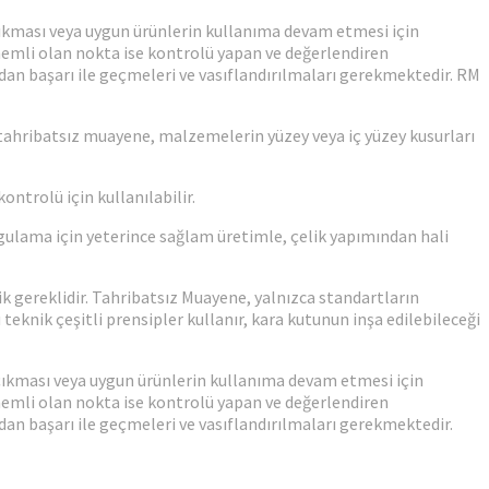
çıkması veya uygun ürünlerin kullanıma devam etmesi için
emli olan nokta ise kontrolü yapan ve değerlendiren
rdan başarı ile geçmeleri ve vasıflandırılmaları gerekmektedir. RM
i tahribatsız muayene, malzemelerin yüzey veya iç yüzey kusurları
ntrolü için kullanılabilir.
ulama için yeterince sağlam üretimle, çelik yapımından hali
ik gereklidir. Tahribatsız Muayene, yalnızca standartların
 teknik çeşitli prensipler kullanır, kara kutunun inşa edilebileceği
 çıkması veya uygun ürünlerin kullanıma devam etmesi için
emli olan nokta ise kontrolü yapan ve değerlendiren
rdan başarı ile geçmeleri ve vasıflandırılmaları gerekmektedir.