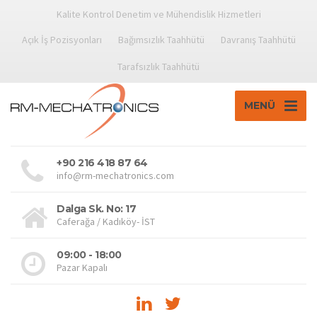
Kalite Kontrol Denetim ve Mühendislik Hizmetleri
Açık İş Pozisyonları
Bağımsızlık Taahhütü
Davranış Taahhütü
Tarafsızlık Taahhütü
MENÜ
+90 216 418 87 64
info@rm-mechatronics.com
Dalga Sk. No: 17
Caferağa / Kadıköy- İST
09:00 - 18:00
Pazar Kapalı