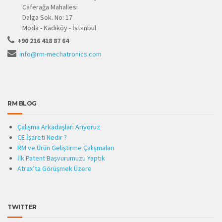
Caferağa Mahallesi
Dalga Sok. No: 17
Moda - Kadıköy - İstanbul
+90 216 418 87 64
info@rm-mechatronics.com
RM BLOG
Çalışma Arkadaşları Arıyoruz
CE İşareti Nedir ?
RM ve Ürün Geliştirme Çalışmaları
İlk Patent Başvurumuzu Yaptık
Atrax’ta Görüşmek Üzere
TWITTER