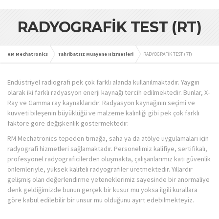
RADYOGRAFİK TEST (RT)
RM Mechatronics
Tahribatsız Muayene Hizmetleri
RADYOGRAFİK TEST (RT)
Endüstriyel radiografi pek çok farklı alanda kullanılmaktadır. Yaygın
olarak iki farklı radyasyon enerji kaynağı tercih edilmektedir. Bunlar, X-
Ray ve Gamma ray kaynaklarıdır. Radyasyon kaynağının seçimi ve
kuvveti bileşenin büyüklüğü ve malzeme kalınlığı gibi pek çok farklı
faktöre göre değişkenlik göstermektedir.
RM Mechatronics tepeden tırnağa, saha ya da atölye uygulamaları için
radyografi hizmetleri sağlamaktadır. Personelimiz kalifiye, sertifikalı,
profesyonel radyograficilerden oluşmakta, çalışanlarımız katı güvenlik
önlemleriyle, yüksek kaliteli radyografiler üretmektedir. Yıllardır
gelişmiş olan değerlendirme yeteneklerimiz sayesinde bir anormaliye
denk geldiğimizde bunun gerçek bir kusur mu yoksa ilgili kurallara
göre kabul edilebilir bir unsur mu olduğunu ayırt edebilmekteyiz.